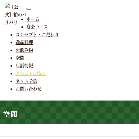
toggle
【公式】柏のパリパリ
navigation
ホーム
宴会コース
コンセプト・こだわり
逸品料理
お飲み物
空間
店舗情報
スペシャル特典
ネット予約
お問い合わせ
空間