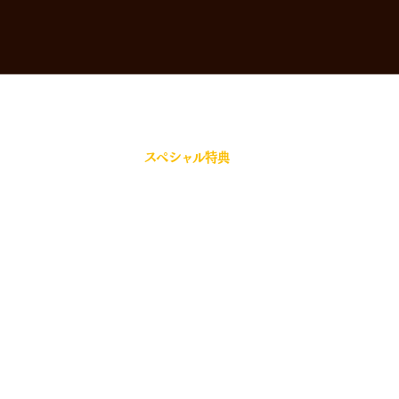
ホーム
コンセプト・こだわり
宴会コース
逸品料理
お飲み物
空間
店舗情報
スペシャル特典
ネット予約
お問い合わせ
Copyright ©【公式】柏のパリパリ All rights reserved.